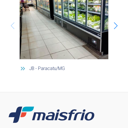
JB - Paracatu/MG
H