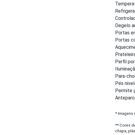
Temperat
Refrigera
Controlad
Degelo a
Portas em
Portas c
Aquecime
Prateleir
Perfil po
Iluminaçã
Para-cho
Pés nive
Permite 
Anteparos
* Imagens 
** Cores d
chapa, plás