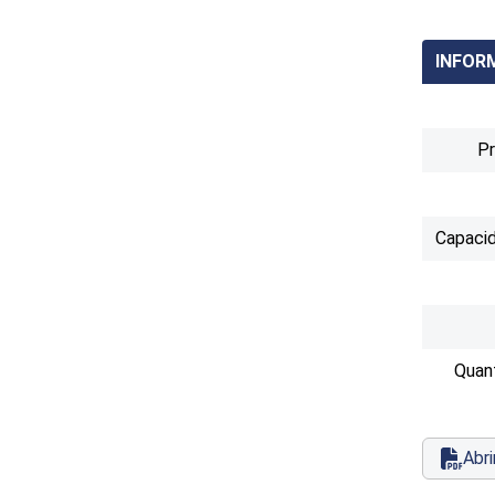
INFOR
P
Capacid
Quan
Abri