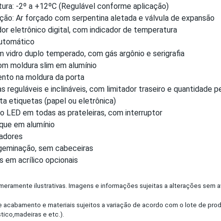
ura: -2º a +12ºC (Regulável conforme aplicação)
ção: Ar forçado com serpentina aletada e válvula de expansão
or eletrônico digital, com indicador de temperatura
utomático
 vidro duplo temperado, com gás argônio e serigrafia
om moldura slim em alumínio
nto na moldura da porta
as reguláveis e inclináveis, com limitador traseiro e quantidade p
rta etiquetas (papel ou eletrônica)
o LED em todas as prateleiras, com interruptor
que em alumínio
ladores
geminação, sem cabeceiras
 em acrílico opcionais
meramente ilustrativas. Imagens e informações sujeitas a alterações sem av
e acabamento e materiais sujeitos a variação de acordo com o lote de pro
tico,madeiras e etc.).