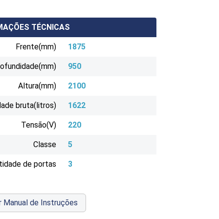
MAÇÕES TÉCNICAS
Frente(mm)
1875
rofundidade(mm)
950
Altura(mm)
2100
ade bruta(litros)
1622
Tensão(V)
220
Classe
5
tidade de portas
3
r Manual de Instruções