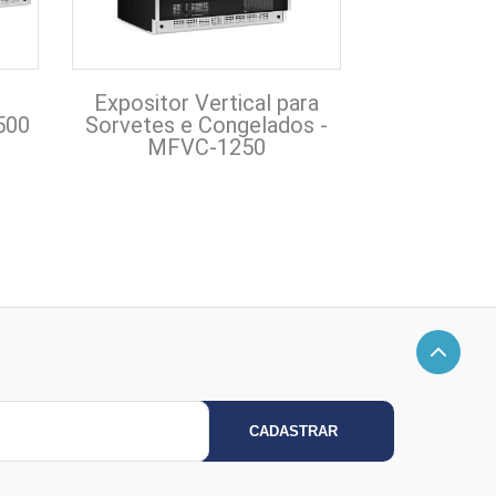
Expositor Vertical para
Expositor 
500
Sorvetes e Congelados -
Sorvetes e
MFVC-1250
MFV
CADASTRAR